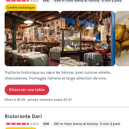
4.6
/5
€€€
498 m from Arena di Verona · 6 min à pied
Centre historique
Trattoria historique au cœur de Vérone, avec cuisine vénète,
charcuteries, fromages italiens et large sélection de vins.
Réserver une table
Dîner à 18:30 · arrivée estimée avant 20:21
Ristorante Darì
4.6
/5
€€€
361 m from Arena di Verona · 5 min à pied