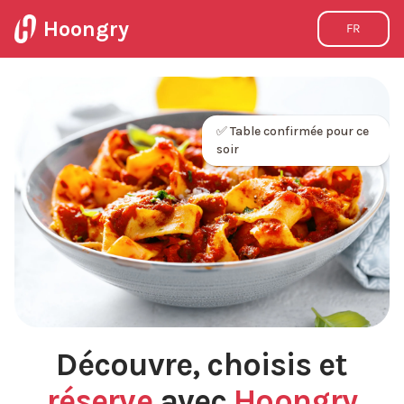
Hoongry
FR
✅ Table confirmée pour ce
soir
Découvre, choisis et
réserve
avec
Hoongry