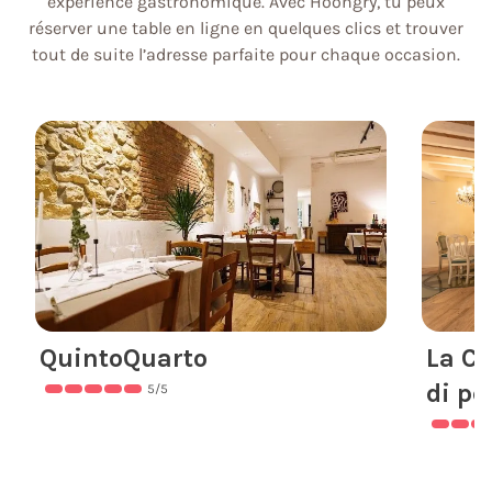
expérience gastronomique. Avec Hoongry, tu peux
réserver une table en ligne en quelques clics et trouver
tout de suite l’adresse parfaite pour chaque occasion.
QuintoQuarto
La Ch
di pe
5
/5