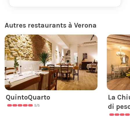
Autres restaurants à Verona
QuintoQuarto
La Chi
di pes
5
/5