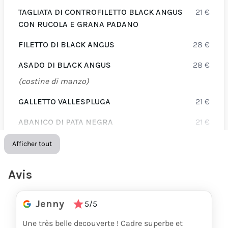
TAGLIATA DI CONTROFILETTO BLACK ANGUS
21
€
CON RUCOLA E GRANA PADANO
FILETTO DI BLACK ANGUS
28
€
ASADO DI BLACK ANGUS
28
€
(costine di manzo)
GALLETTO VALLESPLUGA
21
€
ABANICO DI PATA NEGRA
21
€
PICANHA BLACK ANGUS
27
€
Afficher tout
ENTRECOTE DI BLACK ANGUS ARGENTINA
28
€
Avis
COSTA DE BLACK ANGUS
29
€
Jenny
MENU DEGUSTAZIONE
- a persona
42
€
5/5
min 2 persone selezione di 4 portate di tagli diversi
Une très belle decouverte ! Cadre superbe et