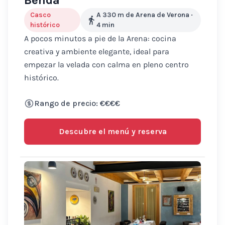
Benda
Casco
A 330 m de Arena de Verona
·
histórico
4
min
A pocos minutos a pie de la Arena: cocina
creativa y ambiente elegante, ideal para
empezar la velada con calma en pleno centro
histórico.
Rango de precio: €€€€
Descubre el menú y reserva