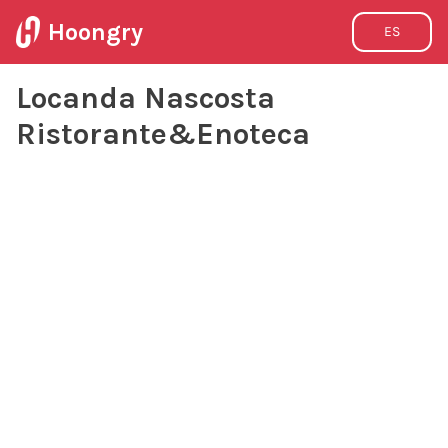
Hoongry
ES
Locanda Nascosta
Ristorante&Enoteca