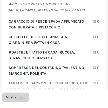
ARROSTO DI VITELLO, TONNETTO DEL
MEDITERRANEO, MAYO DI CAPPERI E SENAPE
CARPACCIO DI PESCE SPADA AFFUMICATO
13
€
CON BURRATA E PISTACCHIO
CULATELLO DELLA LESSINIA CON
13
€
GIARDINIERA FATTA IN CASA
ROASTBEEF FATTO IN CASA, RUCOLA,
13
€
STRAVECCHIO DI MALGA
SOPPRESSA DEL CONTADINO “VALENTINO
13
€
MARCONI”, POLENTA
TARTARE DI GARRONESE VENETA 100G, OLIO
13
€
EVO, SENAPE DI DIGIONE, PANE CARASAU
Mostrar todo
DEGUSTAZIONE DI 3 FORMAGGI CON
13
€
MOSTARDE