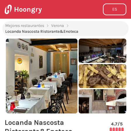
Hoongry
ES
Mejores restaurantes
Verona
Locanda Nascosta Ristorante&Enoteca
Locanda Nascosta
4.7
/5