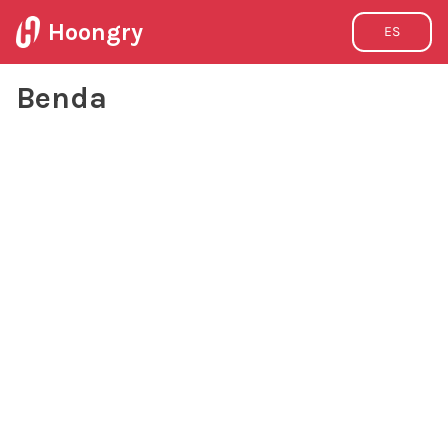
Hoongry
ES
Benda