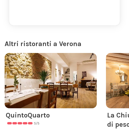
Altri ristoranti a Verona
QuintoQuarto
La Chi
di pes
5
/5