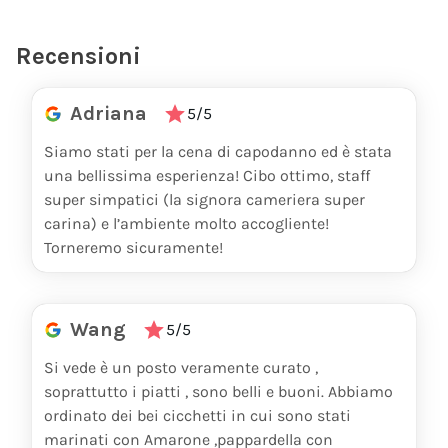
I NOSTRI CICCHETTI DI MARE
Recensioni
BACCALÀ MANTECATO
4
€
Per pezzo
CREMOSO CON ACCIUGHE
4
€
Per pezzo
Adriana
5/5
SARDE ALLA GARDESANA
4
€
Per pezzo
Siamo stati per la cena di capodanno ed è stata
una bellissima esperienza! Cibo ottimo, staff
super simpatici (la signora cameriera super
carina) e l’ambiente molto accogliente!
Torneremo sicuramente!
Wang
5/5
Si vede è un posto veramente curato ,
soprattutto i piatti , sono belli e buoni. Abbiamo
ordinato dei bei cicchetti in cui sono stati
marinati con Amarone ,pappardella con