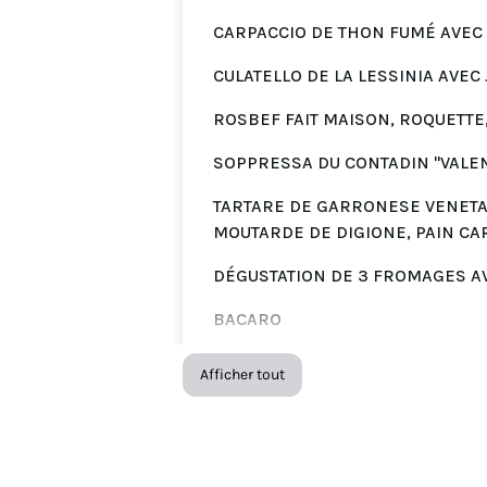
CARPACCIO DE THON FUMÉ AVEC 
CULATELLO DE LA LESSINIA AVEC
ROSBEF FAIT MAISON, ROQUETTE
SOPPRESSA DU CONTADIN "VALE
TARTARE DE GARRONESE VENETA 1
MOUTARDE DE DIGIONE, PAIN CA
DÉGUSTATION DE 3 FROMAGES A
BACARO
MOUSSE DE MORUE, CRÈME DE COUR
Afficher tout
CIBOULETTE
TARTARE D'AUTOMNE
TARTARE DE « GARRONESE VENETA »
CHâTAIGNE