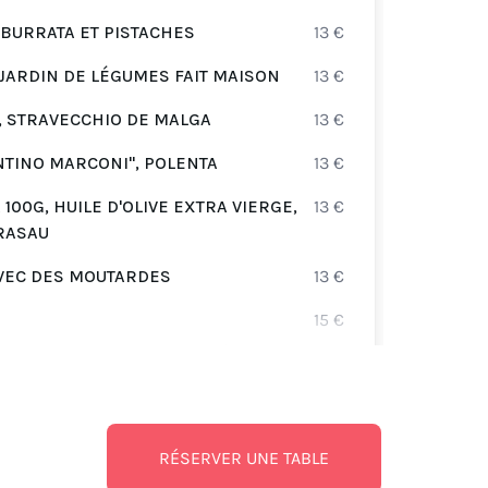
GNOC
BURRATA ET PISTACHES
13
€
GNOCC
STRA
 JARDIN DE LÉGUMES FAIT MAISON
13
€
, STRAVECCHIO DE MALGA
13
€
RIGA
NTINO MARCONI", POLENTA
13
€
RIGAT
00G, HUILE D'OLIVE EXTRA VIERGE,
13
€
BIGOL
RASAU
SCOG
VEC DES MOUTARDES
13
€
SPAGH
MAZZ
15
€
GE, PAIN CARASAU, HUILE À LA
GNOC
GNOCC
DE M
15
€
RÉSERVER UNE TABLE
, MAYONNAISE À L’AIL NOIR, CRUMBLE DE
SPAG