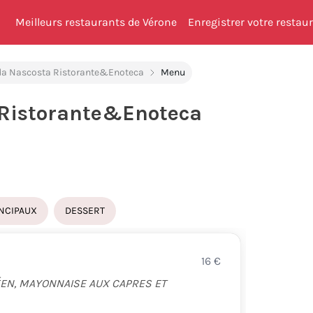
Meilleurs restaurants de Vérone
Enregistrer votre restau
a Nascosta Ristorante&Enoteca
Menu
 Ristorante&Enoteca
INCIPAUX
DESSERT
16
€
RISO
ÉEN, MAYONNAISE AUX CAPRES ET
RIZ C