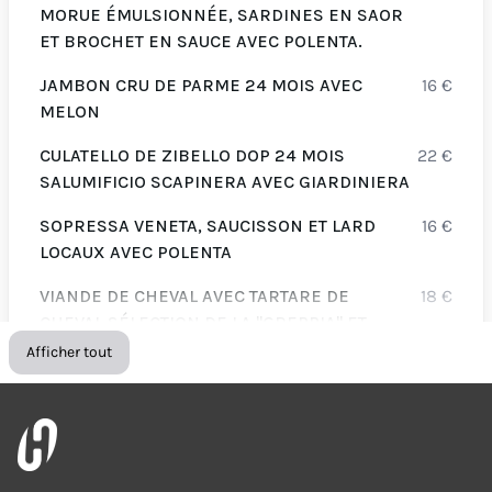
MORUE ÉMULSIONNÉE, SARDINES EN SAOR
ET BROCHET EN SAUCE AVEC POLENTA.
JAMBON CRU DE PARME 24 MOIS AVEC
16
€
MELON
CULATELLO DE ZIBELLO DOP 24 MOIS
22
€
SALUMIFICIO SCAPINERA AVEC GIARDINIERA
SOPRESSA VENETA, SAUCISSON ET LARD
16
€
LOCAUX AVEC POLENTA
VIANDE DE CHEVAL AVEC TARTARE DE
18
€
CHEVAL SÉLECTION DE LA "GREPPIA" ET
EFFILOCHÉ DE CHEVAL AVEC ROQUETTE ET
Afficher tout
PARMESAN.
AUBERGINES À LA PARMIGIANA
16
€
BURRATINA AVEC LÉGUMES GRILLÉS
15
€