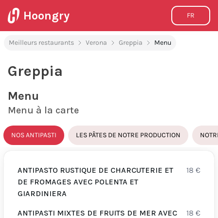
Hoongry
FR
Meilleurs restaurants
Verona
Greppia
Menu
Greppia
Menu
Menu à la carte
NOS ANTIPASTI
LES PÂTES DE NOTRE PRODUCTION
NOTR
ANTIPASTO RUSTIQUE DE CHARCUTERIE ET
18
€
DE FROMAGES AVEC POLENTA ET
GIARDINIERA
ANTIPASTI MIXTES DE FRUITS DE MER AVEC
18
€