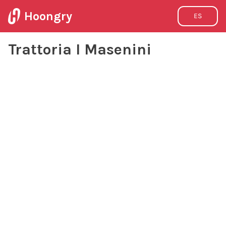
Hoongry
ES
Trattoria I Masenini