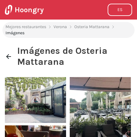
Hoongry
ES
Mejores restaurantes
Verona
Osteria Mattarana
Imágenes
Imágenes de Osteria
Mattarana