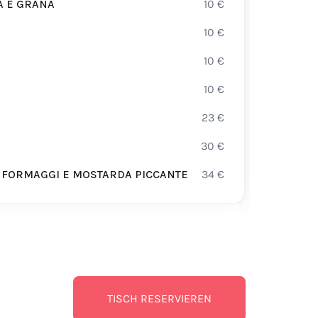
A E GRANA
10
€
PAST
10
€
COST
10
€
GUAN
10
€
TAGL
23
€
FILET
30
€
FILE
N FORMAGGI E MOSTARDA PICCANTE
34
€
BACC
FIOR
7.00 
LESS
TISCH RESERVIEREN