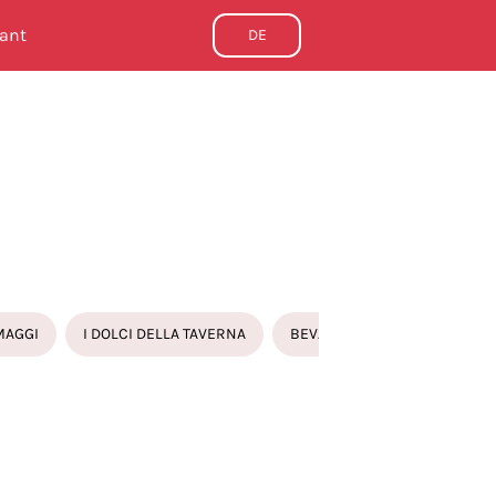
rant
DE
MAGGI
I DOLCI DELLA TAVERNA
BEVANDE
E SUTE ALLA VENETA CON POLENTA
GLIO ALLA VERONESE CON POLENTA