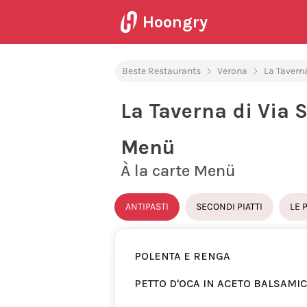
Hoongry
Beste Restaurants
Verona
La Taverna
La Taverna di Via S
Menü
À la carte Menü
ANTIPASTI
SECONDI PIATTI
LE 
POLENTA E RENGA
PETTO D'OCA IN ACETO BALSAMI