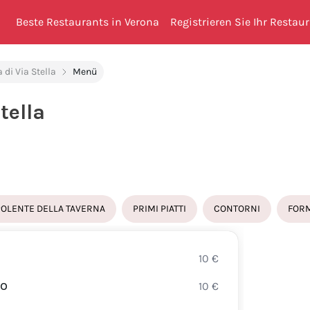
Beste Restaurants in Verona
Registrieren Sie Ihr Restau
 di Via Stella
Menü
tella
POLENTE DELLA TAVERNA
PRIMI PIATTI
CONTORNI
FOR
10
€
TRIPP
CO
10
€
CONI