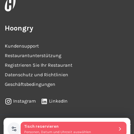
Hoongry
Kundensupport
Restaurantunterstützung
Registrieren Sie Ihr Restaurant
Datenschutz und Richtlinien
Geschäftsbedingungen
Instagram
LinkedIn
REA : VR-437963
MwSt-Nr.
: 04650460233 ©
2026
Hoongry.
Tisch reservieren
Alle Rechte vorbehalten
Personen, Datum und Uhrzeit auswählen