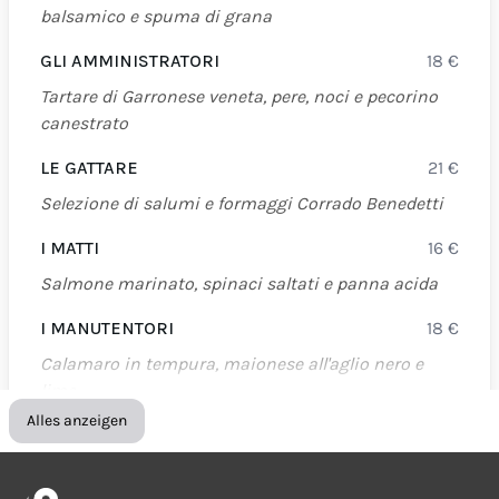
balsamico e spuma di grana
GLI AMMINISTRATORI
18
€
Tartare di Garronese veneta, pere, noci e pecorino
canestrato
LE GATTARE
21
€
Selezione di salumi e formaggi Corrado Benedetti
I MATTI
16
€
Salmone marinato, spinaci saltati e panna acida
I MANUTENTORI
18
€
Calamaro in tempura, maionese all'aglio nero e
lime
Alles anzeigen