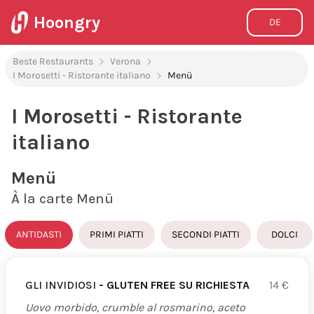
Hoongry
DE
Beste Restaurants
Verona
I Morosetti - Ristorante italiano
Menü
I Morosetti - Ristorante
italiano
Menü
À la carte Menü
ANTIDASTI
PRIMI PIATTI
SECONDI PIATTI
DOLCI
GLI INVIDIOSI
- GLUTEN FREE SU RICHIESTA
14
€
Uovo morbido, crumble al rosmarino, aceto