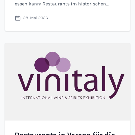
essen kann: Restaurants im historischen
Zentrum in Gehweite. Fotos, Preisklassen und
28. Mai 2026
Links zur Online-Buchung.