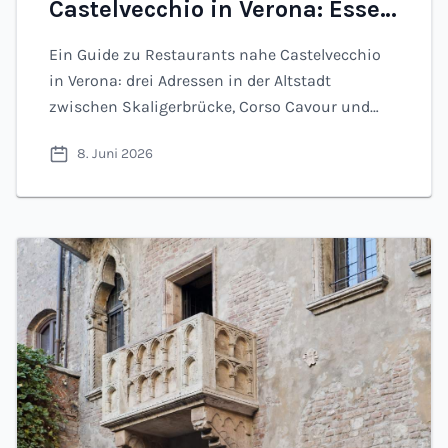
Castelvecchio in Verona: Essen
zwischen Museum und
Ein Guide zu Restaurants nahe Castelvecchio
Zentrum (2026)
in Verona: drei Adressen in der Altstadt
zwischen Skaligerbrücke, Corso Cavour und
Piazza Bra.
8. Juni 2026