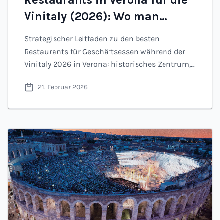
Restaurants in Verona für die
Vinitaly (2026): Wo man
geschäftlich diniert und
Strategischer Leitfaden zu den besten
online bucht
Restaurants für Geschäftsessen während der
Vinitaly 2026 in Verona: historisches Zentrum,
Fuorisalone, Valpolicella und Borghetto. Fotos,
21. Februar 2026
Weinfokus und Online-Buchung auf Hoongry.