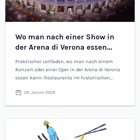
Wo man nach einer Show in
der Arena di Verona essen
kann: Restaurants und Ideen
Praktischer Leitfaden, wo man nach einem
(2026)
Konzert oder einer Oper in der Arena di Verona
essen kann: Restaurants im historischen
Zentrum, die zu Fuß erreichbar sind. Fotos,
26. Januar 2026
Preisklassen und Links zur Online-Buchung.