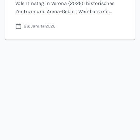
Valentinstag in Verona (2026): historisches
Zentrum und Arena-Gebiet, Weinbars mit
Küche, traditionelle veronesische Trattorien
26. Januar 2026
und romantische Ideen außerhalb der Stadt in
Valpolicella und Borghetto sul Mincio. Fotos,
Preisklassen und Online-Buchung.