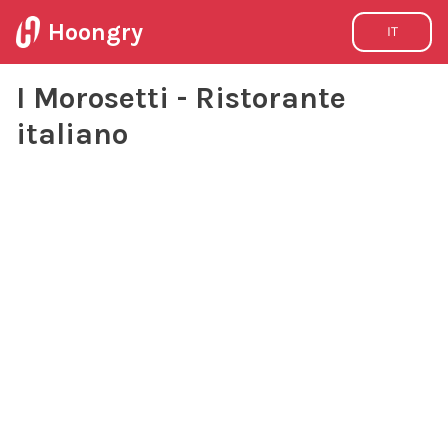
Hoongry
IT
I Morosetti - Ristorante
italiano