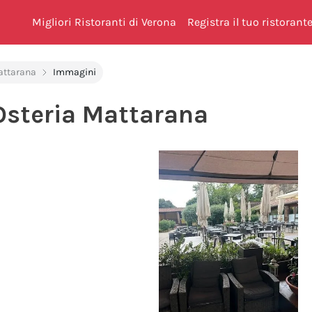
Migliori Ristoranti di Verona
Registra il tuo ristorant
attarana
Immagini
Osteria Mattarana