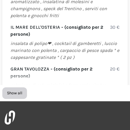
aromatizzato , insalatina di molesini e
champignons , speck del Trentino , serviti con
polenta e gnocchi fritti
IL MARE DELL'OSTERIA
- (consigliato per 2
30
€
persone)
insalata di polipo❤ , cocktail di gamberetti , luccio
marinato con polenta , carpaccio di pesce spada * e
cappesante gratinate * ( 2 pz )
GRAN TAVOLOZZA
- (consigliato per 2
20
€
persone)
selezione di salumi tipici e formaggio cimbro ,
servita con gli gnocchi fritti
Show all
PEPATA DI COZZE (AL POMODORO) CON
16
€
CROSTINI DI PANE
all'olio d'oliva piccante