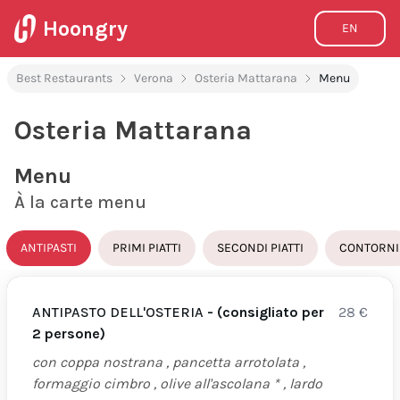
Hoongry
EN
Best Restaurants
Verona
Osteria Mattarana
Menu
Osteria Mattarana
Menu
À la carte menu
ANTIPASTI
PRIMI PIATTI
SECONDI PIATTI
CONTORNI
ANTIPASTO DELL'OSTERIA
- (consigliato per
28
€
2 persone)
con coppa nostrana , pancetta arrotolata ,
formaggio cimbro , olive all'ascolana * , lardo