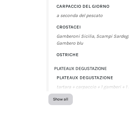
CARPACCIO DEL GIORNO
a seconda del pescato
CROSTACEI
Gamberoni Sicilia, Scampi Sardegn
Gambero blu
OSTRICHE
PLATEAUX DEGUSTAZIONE
PLATEAUX DEGUSTAZIONE
tartara + carpaccio + 1 gamberi + 1
Show all
COTTI
INSALATA DEL GOLFO
POLPO CON PATATE E OLIVE TAGG