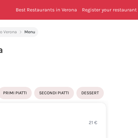
Best Restaurants in Verona
Register your restaurant
o Verona
Menu
a
PRIMI PIATTI
SECONDI PIATTI
DESSERT
A FRI
21
€
ZEPP