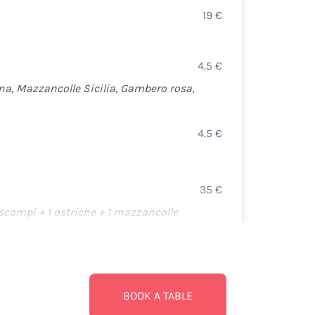
FRITT
19
€
FRITT
4.5
€
a, Mazzancolle Sicilia, Gambero rosa,
4.5
€
35
€
 scampi + 1 ostriche + 1 mazzancolle
24
€
BOOK A TABLE
IASCHE
16
€