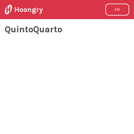
Hoongry
EN
QuintoQuarto